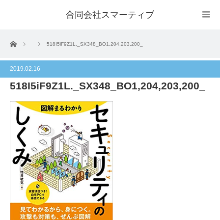
合同会社スマーティブ
ホーム
518I5iF9Z1L._SX348_BO1,204,203,200_
2019.02.16
518I5iF9Z1L._SX348_BO1,204,203,200_