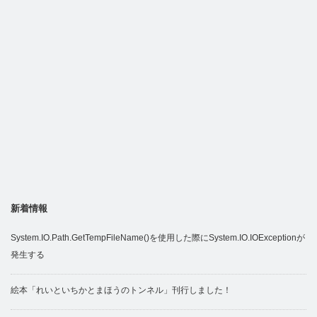
新着情報
System.IO.Path.GetTempFileName()を使用した際にSystem.IO.IOExceptionが
発生する
絵本「れいといちかとまほうのトンネル」刊行しました！