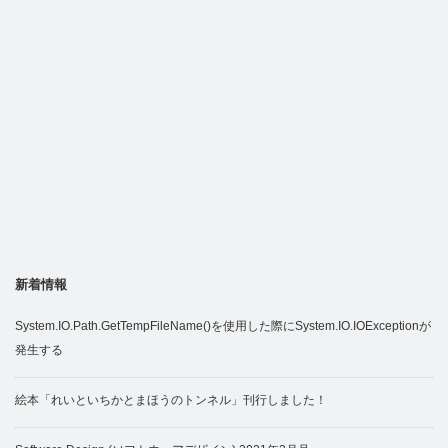
新着情報
System.IO.Path.GetTempFileName()を使用した際にSystem.IO.IOExceptionが
発生する
絵本「れいといちかとまほうのトンネル」刊行しました！