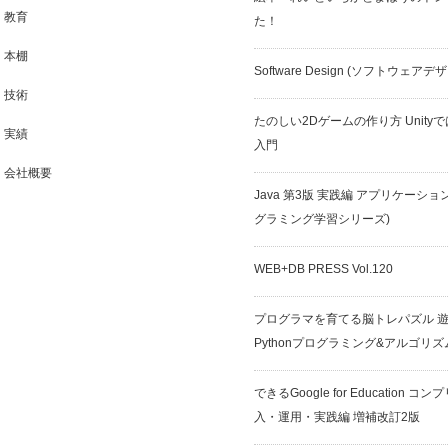
教育
た！
本棚
Software Design (ソフトウェアデ
技術
たのしい2Dゲームの作り方 Unit
実績
入門
会社概要
Java 第3版 実践編 アプリケーショ
グラミング学習シリーズ)
WEB+DB PRESS Vol.120
プログラマを育てる脳トレパズル 
Pythonプログラミング&アルゴリズ
できるGoogle for Education 
入・運用・実践編 増補改訂2版