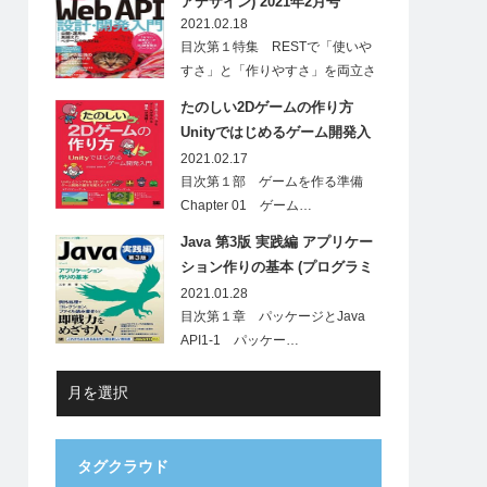
アデザイン) 2021年2月号
2021.02.18
目次第１特集 RESTで「使いや
すさ」と「作りやすさ」を両立さ
せ…
たのしい2Dゲームの作り方
Unityではじめるゲーム開発入
門
2021.02.17
目次第１部 ゲームを作る準備
Chapter 01 ゲーム…
Java 第3版 実践編 アプリケー
ション作りの基本 (プログラミ
ング学習シリーズ)
2021.01.28
目次第１章 パッケージとJava
API1-1 パッケー…
タグクラウド