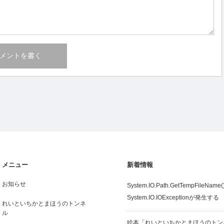
メニュー
新着情報
お知らせ
System.IO.Path.GetTempFileN
System.IO.IOExceptionが発生する
れいといちかとまほうのトンネ
ル
絵本「れいといちかとまほうのトン