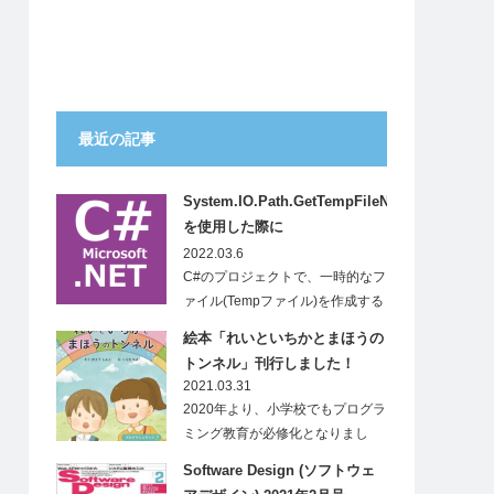
最近の記事
System.IO.Path.GetTempFileName()
を使用した際に
System.IO.IOExceptionが発生
2022.03.6
する
C#のプロジェクトで、一時的なフ
ァイル(Tempファイル)を作成する
ため…
絵本「れいといちかとまほうの
トンネル」刊行しました！
2021.03.31
2020年より、小学校でもプログラ
ミング教育が必修化となりまし
た。…
Software Design (ソフトウェ