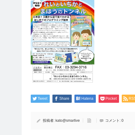
Tweet
Share
Hatena
Pocket
RS
投稿者:
kato@smartive
コメント:
0