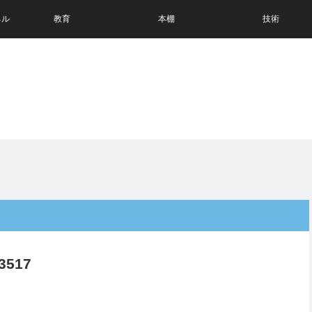
ネル
教育
本棚
技術
3517