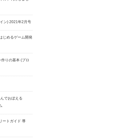
ザイン) 2021年2月号
yではじめるゲーム開発
ン作りの基本 (プロ
遊んでおぼえる
ム
コンプリートガイド 導