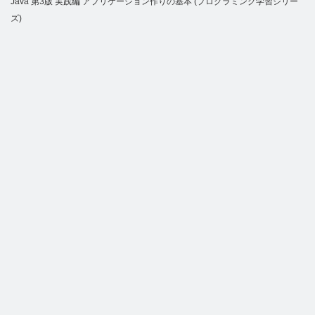
Java 第3版 実践編 アプリケーション作りの基本 (プログラミング学習シリー
ズ)