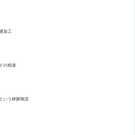
通加工
ドの相違
流という静脈物流