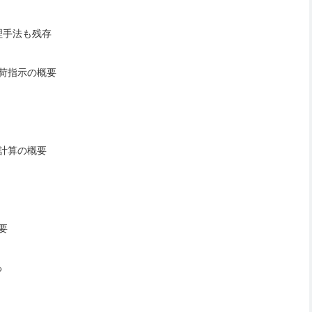
理手法も残存
出荷指示の概要
充計算の概要
要
る