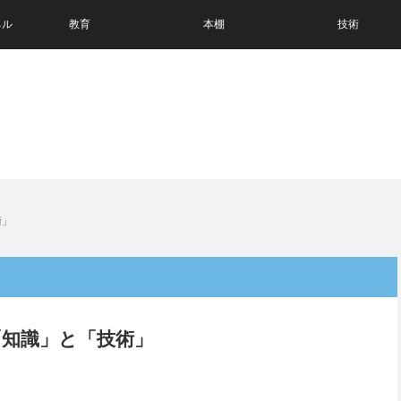
ネル
教育
本棚
技術
術」
知識」と「技術」