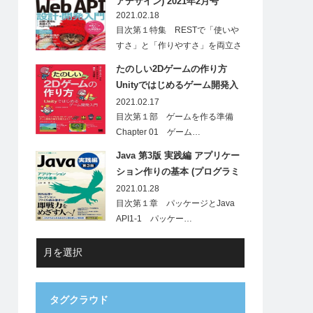
アデザイン) 2021年2月号
2021.02.18
目次第１特集 RESTで「使いや
すさ」と「作りやすさ」を両立さ
せ…
たのしい2Dゲームの作り方
Unityではじめるゲーム開発入
門
2021.02.17
目次第１部 ゲームを作る準備
Chapter 01 ゲーム…
Java 第3版 実践編 アプリケー
ション作りの基本 (プログラミ
ング学習シリーズ)
2021.01.28
目次第１章 パッケージとJava
API1-1 パッケー…
タグクラウド