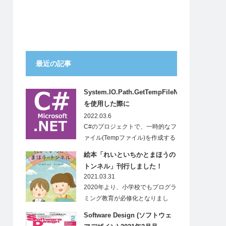
最近の記事
System.IO.Path.GetTempFileName()
を使用した際に
System.IO.IOExceptionが発生
2022.03.6
する
C#のプロジェクトで、一時的なフ
ァイル(Tempファイル)を作成する
ため…
絵本「れいといちかとまほうの
トンネル」刊行しました！
2021.03.31
2020年より、小学校でもプログラ
ミング教育が必修化となりまし
た。…
Software Design (ソフトウェ