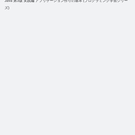
Java 第3版 実践編 アプリケーション作りの基本 (プログラミング学習シリー
ズ)