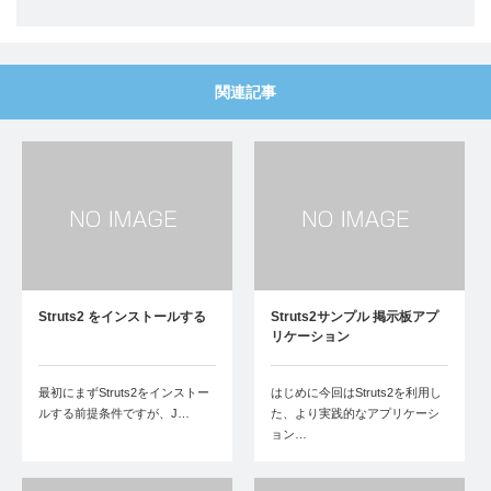
関連記事
Struts2 をインストールする
Struts2サンプル 掲示板アプ
リケーション
最初にまずStruts2をインストー
はじめに今回はStruts2を利用し
ルする前提条件ですが、J…
た、より実践的なアプリケーシ
ョン…