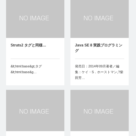
Struts2
タグと同様…
Java SE 8 実践プログラミン
グ
&lt;html:base&gt;タグ
発売日：2014年09月著者／編
&lt;html:base&g…
集：ケイ・S．ホーストマン,?柴
田芳…