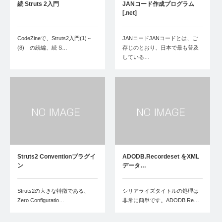
続 Struts 2入門
JANコード作成プログラム
[.net]
CodeZineで、Struts2入門(1)～
JANコードJANコードとは、ご
(8) の続編、続 S…
存じのとおり、日本で最も普及
している…
Struts2 Conventionプラグイ
ADODB.Recordeset をXML
ン
データ…
Struts2の大きな特徴である、
シリアライズタイトルの処理は
Zero Configuratio…
非常に簡単です。ADODB.Re…