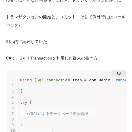
今まではどんな言語を使うにしろ、トランザクション処理では、
トランザクションの開始と、コミット、そして例外時にはロール
バックと
明示的に記述していた。
C#で、SｑｌTransactionを利用した従来の書き方
using
(
SqlTransaction
 tran 
=
 con
.
Begin
.
Transac
{
try
{
//SQLによるデータベース更新処理
: