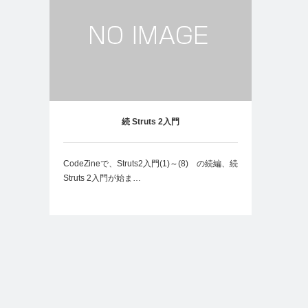
続 Struts 2入門
CodeZineで、Struts2入門(1)～(8) の続編、続
Struts 2入門が始ま…