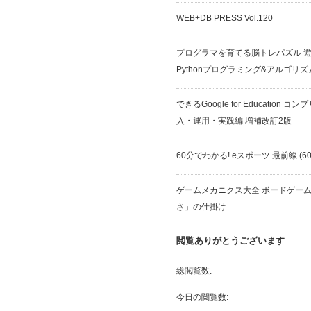
WEB+DB PRESS Vol.120
プログラマを育てる脳トレパズル 
Pythonプログラミング&アルゴリズ
できるGoogle for Education 
入・運用・実践編 増補改訂2版
60分でわかる! eスポーツ 最前線 (60
ゲームメカニクス大全 ボードゲー
さ」の仕掛け
閲覧ありがとうございます
総閲覧数:
今日の閲覧数: