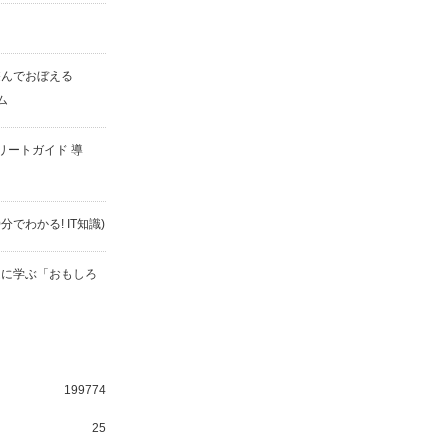
遊んでおぼえる
ム
コンプリートガイド 導
分でわかる! IT知識)
ムに学ぶ「おもしろ
199774
25