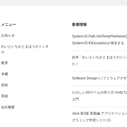
メニュー
新着情報
お知らせ
System.IO.Path.GetTempFileN
System.IO.IOExceptionが発生する
れいといちかとまほうのトンネ
ル
絵本「れいといちかとまほうのトン
教育
た！
本棚
Software Design (ソフトウェアデ
技術
たのしい2Dゲームの作り方 Unit
実績
入門
会社概要
Java 第3版 実践編 アプリケーショ
グラミング学習シリーズ)