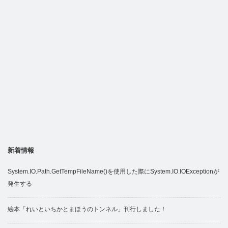
新着情報
System.IO.Path.GetTempFileName()を使用した際にSystem.IO.IOExceptionが
発生する
絵本「れいといちかとまほうのトンネル」刊行しました！