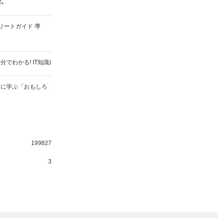
ム
コンプリートガイド 導
分でわかる! IT知識)
ムに学ぶ「おもしろ
199827
3