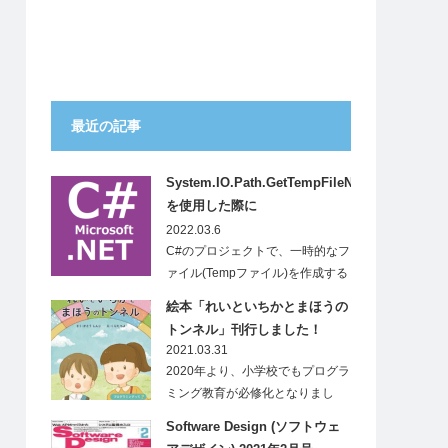
最近の記事
System.IO.Path.GetTempFileName()
を使用した際に
System.IO.IOExceptionが発生
2022.03.6
する
C#のプロジェクトで、一時的なフ
ァイル(Tempファイル)を作成する
ため…
絵本「れいといちかとまほうの
トンネル」刊行しました！
2021.03.31
2020年より、小学校でもプログラ
ミング教育が必修化となりまし
た。…
Software Design (ソフトウェ