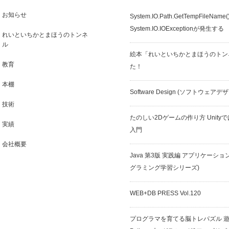
お知らせ
System.IO.Path.GetTempFileN
System.IO.IOExceptionが発生する
れいといちかとまほうのトンネ
ル
絵本「れいといちかとまほうのトン
教育
た！
本棚
Software Design (ソフトウェアデ
技術
たのしい2Dゲームの作り方 Unit
実績
入門
会社概要
Java 第3版 実践編 アプリケーショ
グラミング学習シリーズ)
WEB+DB PRESS Vol.120
プログラマを育てる脳トレパズル 