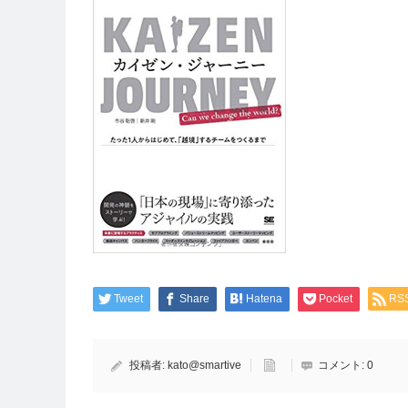
Tweet
Share
Hatena
Pocket
RS
投稿者:
kato@smartive
コメント:
0