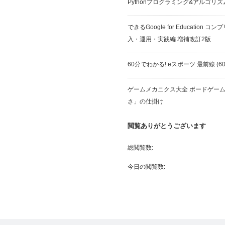
Pythonプログラミング&アルゴリズ
できるGoogle for Education 
入・運用・実践編 増補改訂2版
60分でわかる! eスポーツ 最前線 (60
ゲームメカニクス大全 ボードゲー
さ」の仕掛け
閲覧ありがとうございます
総閲覧数:
今日の閲覧数: