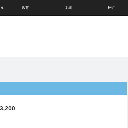
ネル
教育
本棚
技術
3,200_