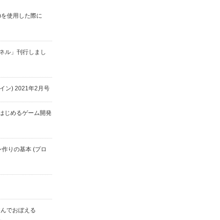
ame()を使用した際に
ネル」刊行しまし
ザイン) 2021年2月号
yではじめるゲーム開発
ン作りの基本 (プロ
遊んでおぼえる