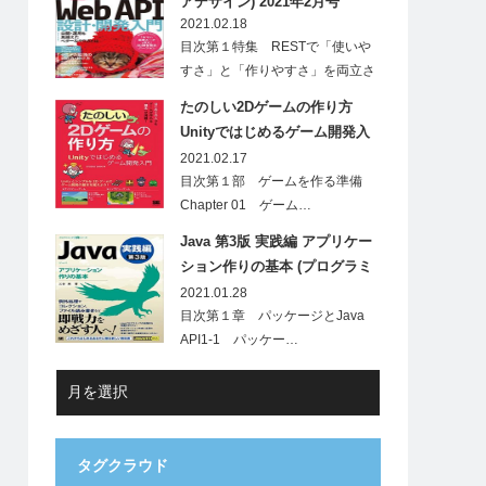
アデザイン) 2021年2月号
2021.02.18
目次第１特集 RESTで「使いや
すさ」と「作りやすさ」を両立さ
せ…
たのしい2Dゲームの作り方
Unityではじめるゲーム開発入
門
2021.02.17
目次第１部 ゲームを作る準備
Chapter 01 ゲーム…
Java 第3版 実践編 アプリケー
ション作りの基本 (プログラミ
ング学習シリーズ)
2021.01.28
目次第１章 パッケージとJava
API1-1 パッケー…
タグクラウド