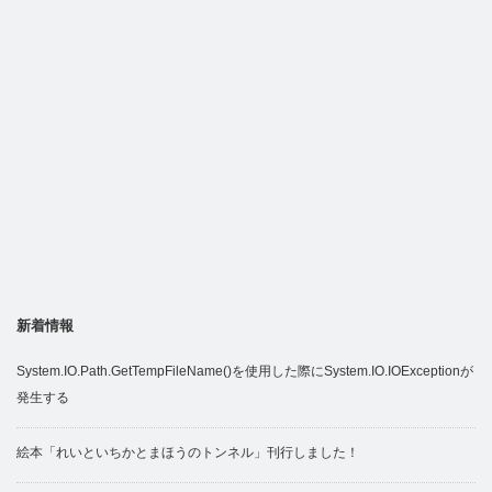
新着情報
System.IO.Path.GetTempFileName()を使用した際にSystem.IO.IOExceptionが
発生する
絵本「れいといちかとまほうのトンネル」刊行しました！