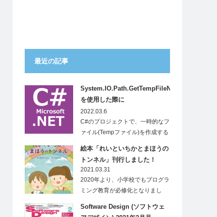
最近の記事
System.IO.Path.GetTempFileName()
を使用した際に
System.IO.IOExceptionが発生
2022.03.6
する
C#のプロジェクトで、一時的なフ
ァイル(Tempファイル)を作成する
ため…
絵本「れいといちかとまほうの
トンネル」刊行しました！
2021.03.31
2020年より、小学校でもプログラ
ミング教育が必修化となりまし
た。…
Software Design (ソフトウェ