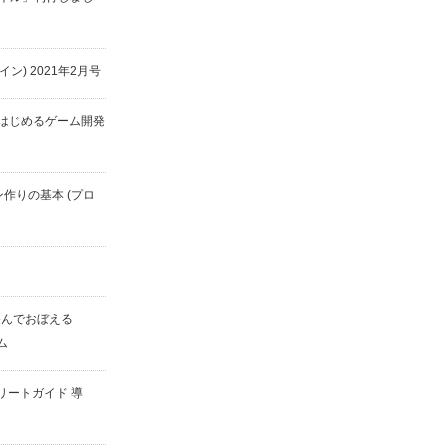
ザイン) 2021年2月号
yではじめるゲーム開発
ン作りの基本 (プロ
遊んでおぼえる
ム
コンプリートガイド 導