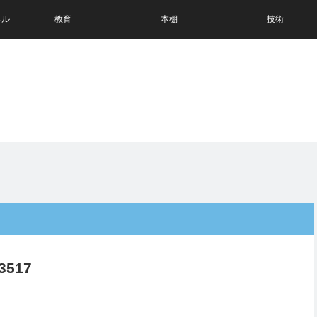
ネル
教育
本棚
技術
3517