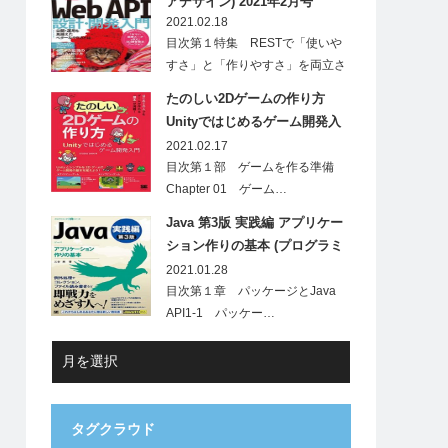
アデザイン) 2021年2月号
2021.02.18
目次第１特集 RESTで「使いや
すさ」と「作りやすさ」を両立さ
せ…
たのしい2Dゲームの作り方
Unityではじめるゲーム開発入
門
2021.02.17
目次第１部 ゲームを作る準備
Chapter 01 ゲーム…
Java 第3版 実践編 アプリケー
ション作りの基本 (プログラミ
ング学習シリーズ)
2021.01.28
目次第１章 パッケージとJava
API1-1 パッケー…
タグクラウド