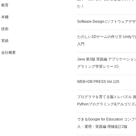
教育
た！
本棚
Software Design (ソフトウェアデ
技術
たのしい2Dゲームの作り方 Unit
実績
入門
会社概要
Java 第3版 実践編 アプリケーショ
グラミング学習シリーズ)
WEB+DB PRESS Vol.120
プログラマを育てる脳トレパズル 
Pythonプログラミング&アルゴリズ
できるGoogle for Education 
入・運用・実践編 増補改訂2版