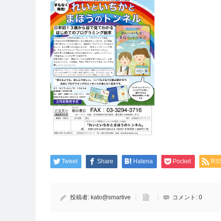
Tweet
Share
Hatena
Pocket
RS
投稿者:
kato@smartive
コメント:
0