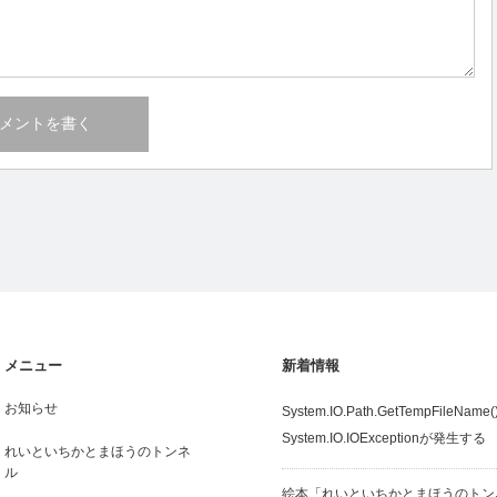
メニュー
新着情報
お知らせ
System.IO.Path.GetTempFileN
System.IO.IOExceptionが発生する
れいといちかとまほうのトンネ
ル
絵本「れいといちかとまほうのトン