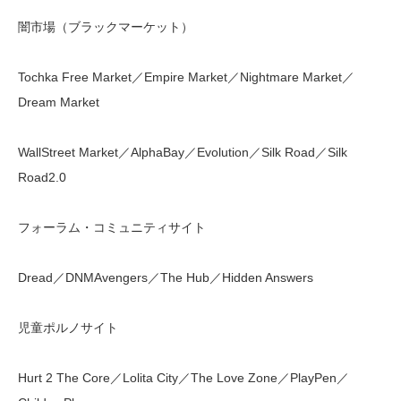
闇市場（ブラックマーケット）
Tochka Free Market／Empire Market／Nightmare Market／
Dream Market
WallStreet Market／AlphaBay／Evolution／Silk Road／Silk
Road2.0
フォーラム・コミュニティサイト
Dread／DNMAvengers／The Hub／Hidden Answers
児童ポルノサイト
Hurt 2 The Core／Lolita City／The Love Zone／PlayPen／