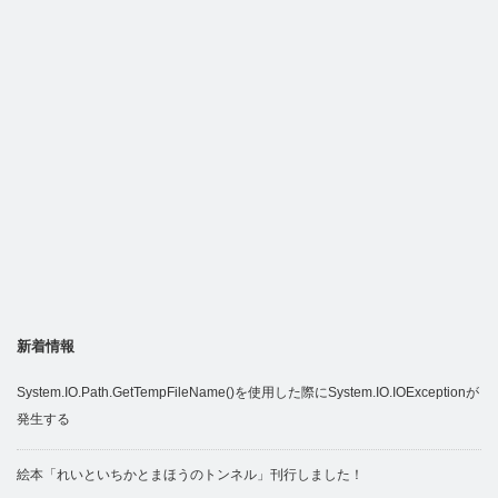
新着情報
System.IO.Path.GetTempFileName()を使用した際にSystem.IO.IOExceptionが
発生する
絵本「れいといちかとまほうのトンネル」刊行しました！