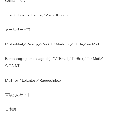
Childas Play
The Giftbox Exchange／Magic Kingdom
メールサービス
ProtonMail／Riseup／Cock.li／Mail2Tor／Elude／secMail
Bitmessage(bitmessage.ch)／VFEmail／TorBox／Tor Mail／
SIGAINT
Mail Tor／Lelantos／Ruggedlnbox
言語別のサイト
日本語