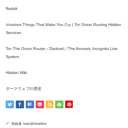
Reddit
/r/onions:Things That Make You Cry | Tor Onion Routing Hidden
Services
Tor-The Onion Router／Darknet／The Amnesic Incognito Live
System
Hidden Wiki
ダークウェブの歴史
投稿者:
kato@smartive