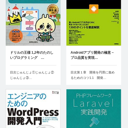
ドリルの王様 1,2年のたのし
Androidアプリ開発の極意 ~
いプログラミング …
プロ品質を実現…
目次じゅんじょ①じゅんじょ②
目次第１章 開発を円滑に進め
じゅんじょ③…
るためのコツ1.1 開発…