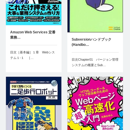
Amazon Web Services 定番
業務…
Subversionハンドブック
(Handbo…
目次［基本編］１章 Webシス
テム１‐１ ［…
目次Chapter01 バージョン管理
システムの概要とSub…