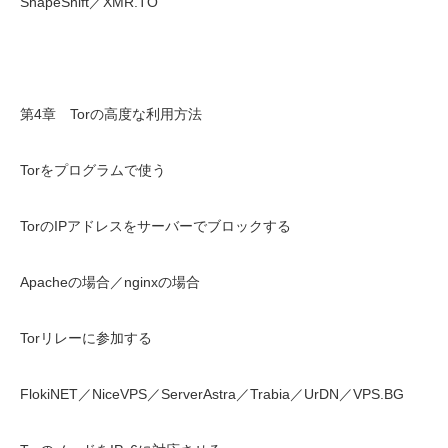
ShapeShift／XMR.TO
第4章 Torの高度な利用方法
Torをプログラムで使う
TorのIPアドレスをサーバーでブロックする
Apacheの場合／nginxの場合
Torリレーに参加する
FlokiNET／NiceVPS／ServerAstra／Trabia／UrDN／VPS.BG