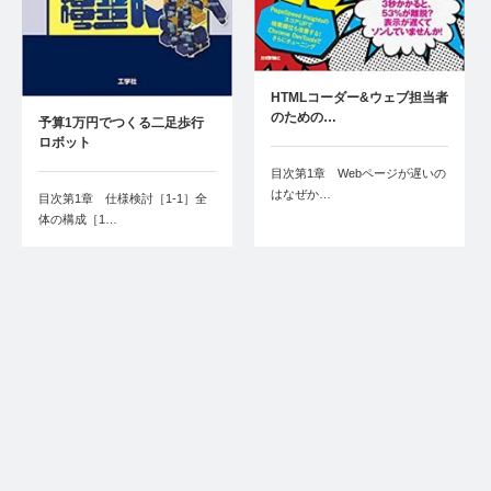
HTMLコーダー&ウェブ担当者
のための…
予算1万円でつくる二足歩行
ロボット
目次第1章 Webページが遅いの
はなぜか…
目次第1章 仕様検討［1-1］全
体の構成［1…