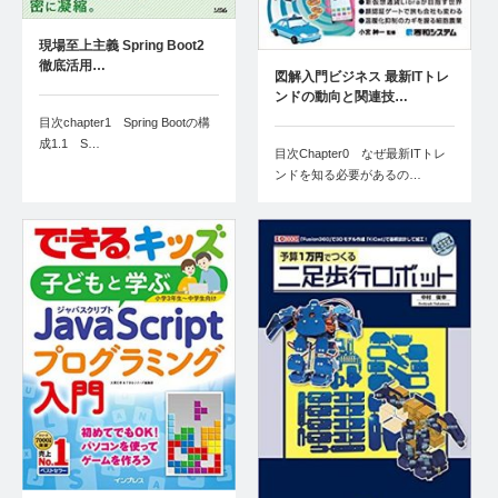
現場至上主義 Spring Boot2
徹底活用…
図解入門ビジネス 最新ITトレ
ンドの動向と関連技…
目次chapter1 Spring Bootの構
成1.1 S…
目次Chapter0 なぜ最新ITトレ
ンドを知る必要があるの…