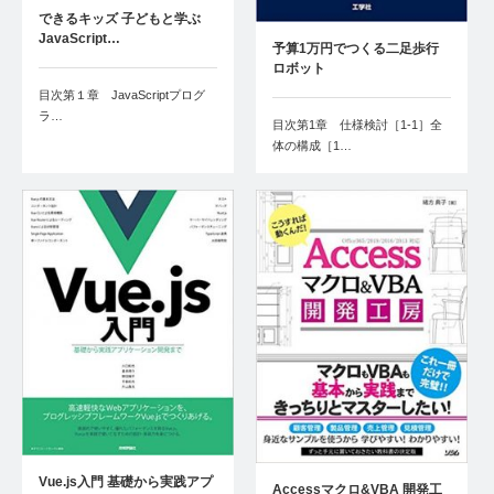
できるキッズ 子どもと学ぶ
JavaScript…
予算1万円でつくる二足歩行
ロボット
目次第１章 JavaScriptプログ
ラ…
目次第1章 仕様検討［1-1］全
体の構成［1…
Vue.js入門 基礎から実践アプ
Accessマクロ&VBA 開発工