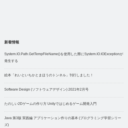
新着情報
System.IO.Path.GetTempFileName()を使用した際にSystem.IO.IOExceptionが
発生する
絵本「れいといちかとまほうのトンネル」刊行しました！
Software Design (ソフトウェアデザイン) 2021年2月号
たのしい2Dゲームの作り方 Unityではじめるゲーム開発入門
Java 第3版 実践編 アプリケーション作りの基本 (プログラミング学習シリー
ズ)