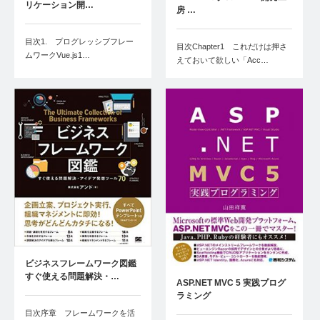
リケーション開…
房 …
目次1. プログレッシブフレー
目次Chapter1 これだけは押さ
ムワークVue.js1…
えておいて欲しい「Acc…
ビジネスフレームワーク図鑑
すぐ使える問題解決・…
ASP.NET MVC 5 実践プログ
ラミング
目次序章 フレームワークを活