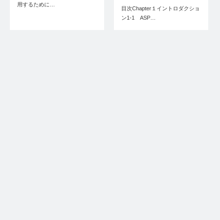
用するために…
目次Chapter１イントロダクショ
ン1-1 ASP…