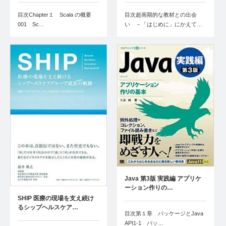
目次Chapter１ Scala の概要
目次超画期的な教材との出会
001 Sc…
い －「はじめに」にかえて…
Java 第3版 実践編 アプリケ
ーション作りの…
SHIP 医療の現場を支え続け
るシップヘルスケア…
目次第１章 パッケージとJava
API1-1 パッ…