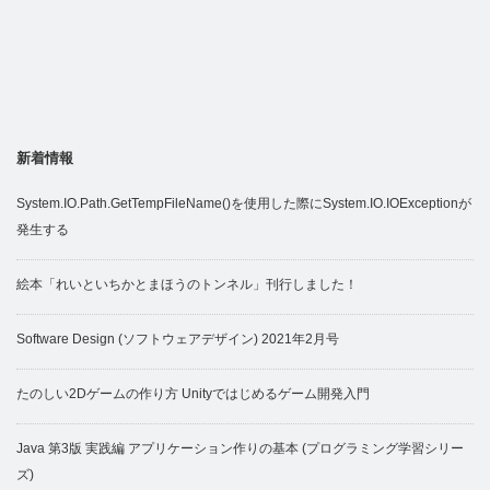
新着情報
System.IO.Path.GetTempFileName()を使用した際にSystem.IO.IOExceptionが
発生する
絵本「れいといちかとまほうのトンネル」刊行しました！
Software Design (ソフトウェアデザイン) 2021年2月号
たのしい2Dゲームの作り方 Unityではじめるゲーム開発入門
Java 第3版 実践編 アプリケーション作りの基本 (プログラミング学習シリー
ズ)