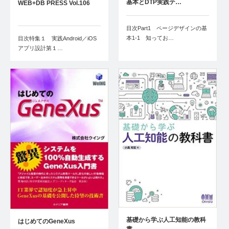
基本とDTP実践テ…
WEB+DB PRESS Vol.106
目次Part1 ページデザインの基
本1-1 知ってお…
目次特集１ 実践Android／iOS
アプリ設計第１…
基礎から学ぶ人工知能の教科
はじめてのGeneXus