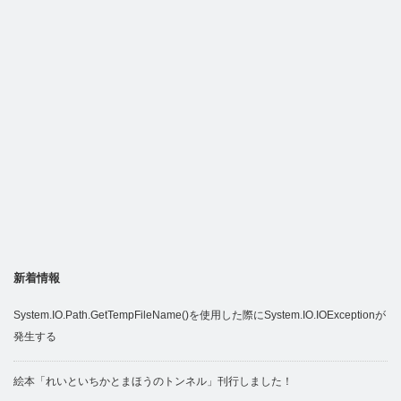
新着情報
System.IO.Path.GetTempFileName()を使用した際にSystem.IO.IOExceptionが
発生する
絵本「れいといちかとまほうのトンネル」刊行しました！