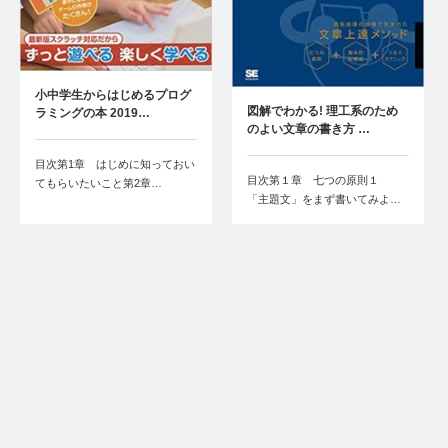
小中学生からはじめるプログ
図解でわかる! 理工系のため
ラミングの本 2019…
のよい文章の書き方 …
目次第1章 はじめに知っておい
目次第１章 七つの原則１
てもらいたいこと第2章…
「主題文」をまず書いてみよ…