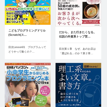
こどもプログラミングドリル
だから、また行きたくなる。
(Scratch(ス…
伝説の外資系トップ営…
目次Lesson01 プログラムって
目次第１章 なぜ、あのお店は
どうやって動くの？…
「選ばれる」のか？第２章…