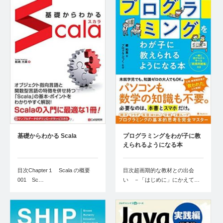
基礎からわかる Scala
プログラミングをわが子に教
えられるようになる本
目次Chapter１ Scala の概要
目次超画期的な教材との出会
001 Sc…
い －「はじめに」にかえて…