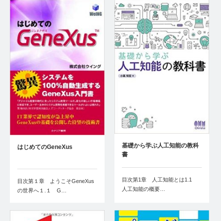
基礎から学ぶ人工知能の教科
はじめてのGeneXus
書
目次第1章 人工知能とは1.1
目次第１章 ようこそGeneXus
人工知能の概要…
の世界へ１.１ G…