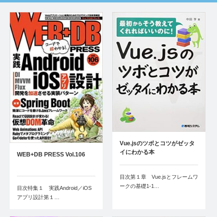
Vue.jsのツボとコツがゼッタ
イにわかる本
WEB+DB PRESS Vol.106
目次第１章 Vue.jsとフレームワ
ークの基礎1-1…
目次特集１ 実践Android／iOS
アプリ設計第１…