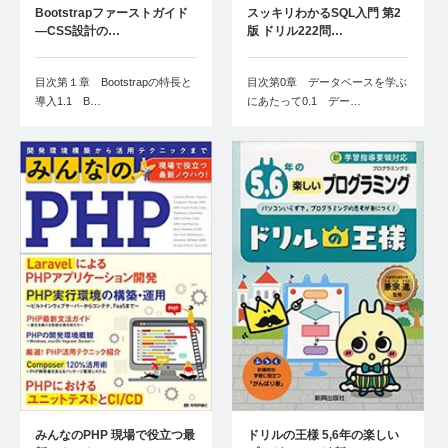
Bootstrapファーストガイド
スッキリわかるSQL入門 第2
―CSS設計の…
版 ドリル222問…
目次第１章 Bootstrapの特長と
目次第0章 データベースを学ぶ
導入1.1 B…
にあたって0.1 デー…
みんなのPHP 現場で役立つ最
ドリルの王様 5,6年の楽しい