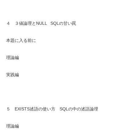
４ ３値論理とNULL SQLの甘い罠
本題に入る前に
理論編
実践編
５ EXISTS述語の使い方 SQLの中の述語論理
理論編