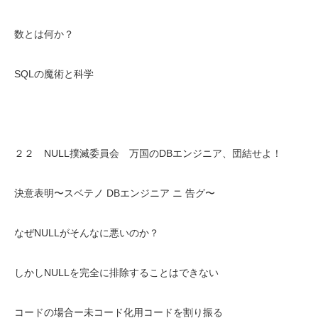
数とは何か？
SQLの魔術と科学
２２ NULL撲滅委員会 万国のDBエンジニア、団結せよ！
決意表明〜スベテノ DBエンジニア ニ 告グ〜
なぜNULLがそんなに悪いのか？
しかしNULLを完全に排除することはできない
コードの場合ー未コード化用コードを割り振る