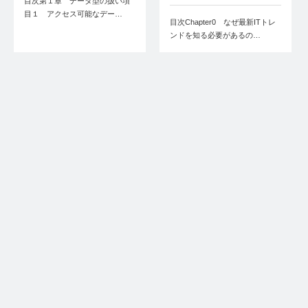
目次第１章 データ型の扱い項
目１ アクセス可能なデー…
目次Chapter0 なぜ最新ITトレ
ンドを知る必要があるの…