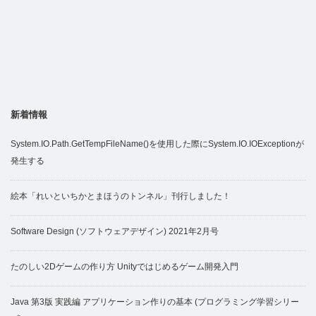
新着情報
System.IO.Path.GetTempFileName()を使用した際にSystem.IO.IOExceptionが
発生する
絵本「れいといちかとまほうのトンネル」刊行しました！
Software Design (ソフトウェアデザイン) 2021年2月号
たのしい2Dゲームの作り方 Unityではじめるゲーム開発入門
Java 第3版 実践編 アプリケーション作りの基本 (プログラミング学習シリー