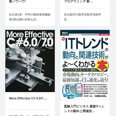
新ノウハウ!
プログラミング 新…
目次第1章 PHPの開発環境概観
目次順序①順序②順序③順序
第2章以降の内容を試…
④…
More Effective C# 6.0/7.…
図解入門ビジネス 最新ITトレ
ンドの動向と関連技…