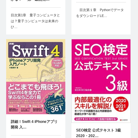
目次第１章 Pythonでデータ
目次第1章 量子コンピュータと
をダウンロードLE…
は？量子コンピュータは未来の
ひ…
詳細！Swift 4 iPhoneアプリ
開発 入…
SEO検定 公式テキスト 3級
2020・202…