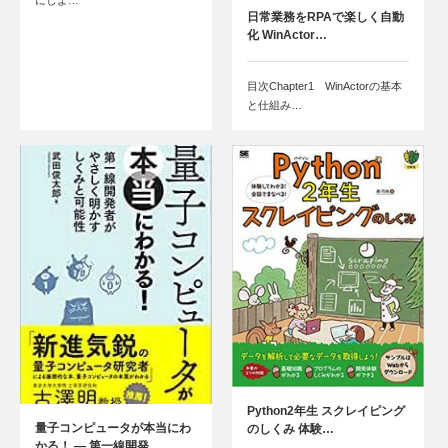
日常業務をRPAで楽しく自動
化 WinActor…
目次Chapter1 WinActorの基本
と仕組み…
Python2年生 スクレイピング
量子コンピュータが本当にわ
のしくみ 体験…
かる！ ― 第一線開発…