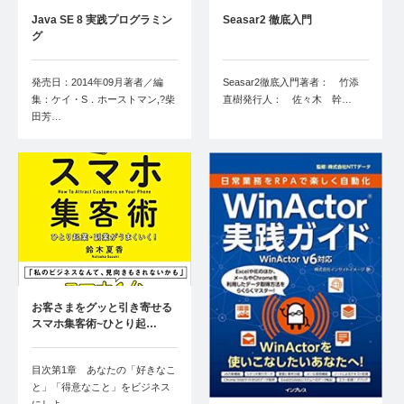
Java SE 8 実践プログラミン
Seasar2 徹底入門
グ
発売日：2014年09月著者／編
Seasar2徹底入門著者： 竹添
集：ケイ・S．ホーストマン,?柴
直樹発行人： 佐々木 幹…
田芳…
お客さまをグッと引き寄せる
スマホ集客術~ひとり起…
目次第1章 あなたの「好きなこ
と」「得意なこと」をビジネス
にしよ…