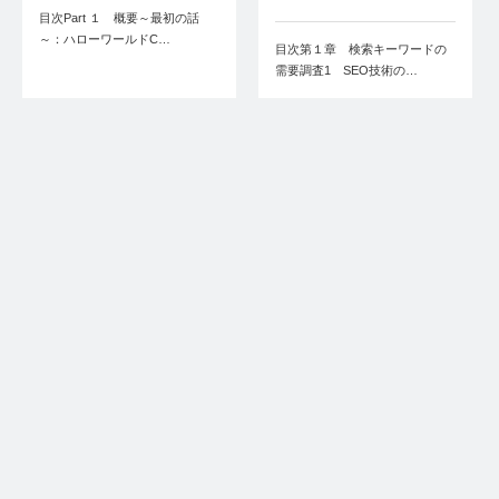
目次Part １ 概要～最初の話
～：ハローワールドC…
目次第１章 検索キーワードの
需要調査1 SEO技術の…